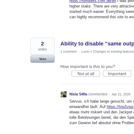
https://romibets.com.de/en
I was prov
higher stake. There are very attract
started much easier. Everything seems
can highly recommend this site to ev
2
Ability to disable "same out
votes
1 comment
·
Lumo
»
Changes to existing feature
Vote
How important is this to you?
Not at all
Important
Nixia Silfia
commented
·
Apr 21, 2026
Servus, ich habe lange gesucht, um n
einwandfrei läuft. Auf
https://trip2vip
etwas mehr riskiert und den Jackpot
tolle Belohnungen bereit, die den S
zum Gewinn lief absolut ohne Proble