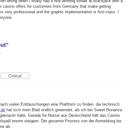
en wrong when I finally had a real winning streak at Blackjack with a
ive casino offers for customers from Germany that make getting
 very professional and the graphic implementation is first-class. I
eryone.
put"
s
Critical
ach vielen Enttäuschungen eine Plattform zu finden, die technisch
s.de
hat sich mein Blatt endlich gewendet, als ich bei Sweet Bonanza
 geknackt habe. Gerade für Nutzer aus Deutschland hält das Casino
pielspaß enorm steigern. Der gesamte Prozess von der Anmeldung bis
me ab.