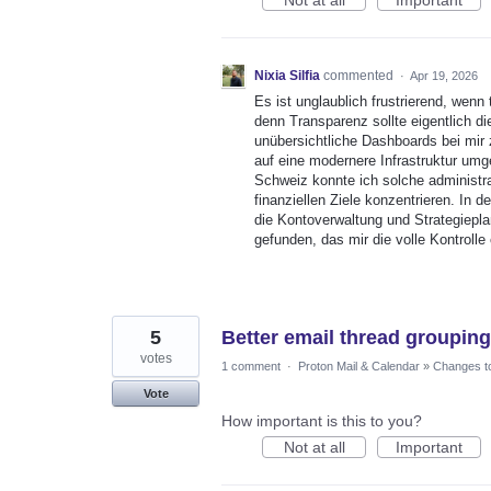
Nixia Silfia
commented
·
Apr 19, 2026
Es ist unglaublich frustrierend, wenn
denn Transparenz sollte eigentlich die
unübersichtliche Dashboards bei mir 
auf eine modernere Infrastruktur um
Schweiz konnte ich solche administr
finanziellen Ziele konzentrieren. In d
die Kontoverwaltung und Strategiepla
gefunden, das mir die volle Kontroll
5
Better email thread grouping 
votes
1 comment
·
Proton Mail & Calendar
»
Changes to
Vote
How important is this to you?
Not at all
Important