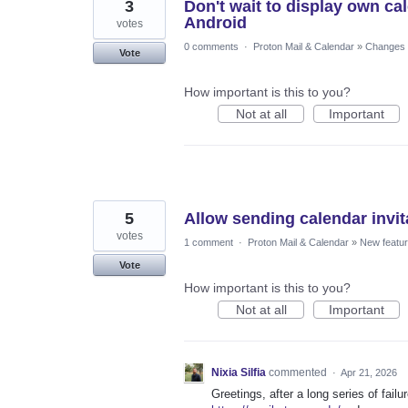
3
Don't wait to display own ca
Android
votes
0 comments
·
Proton Mail & Calendar
»
Changes t
Vote
How important is this to you?
Not at all
Important
5
Allow sending calendar invi
votes
1 comment
·
Proton Mail & Calendar
»
New featu
Vote
How important is this to you?
Not at all
Important
Nixia Silfia
commented
·
Apr 21, 2026
Greetings, after a long series of fail