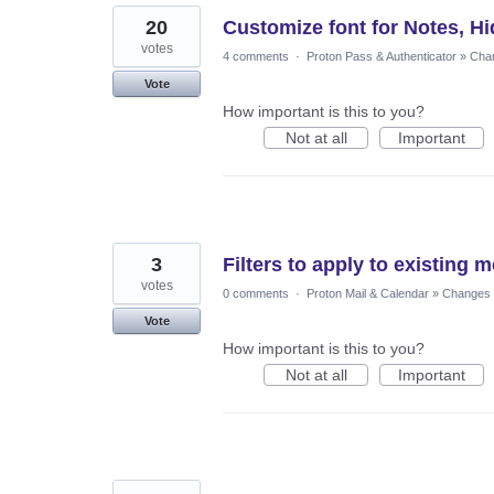
20
Customize font for Notes, Hi
votes
4 comments
·
Proton Pass & Authenticator
»
Chan
Vote
How important is this to you?
Not at all
Important
3
Filters to apply to existing
votes
0 comments
·
Proton Mail & Calendar
»
Changes t
Vote
How important is this to you?
Not at all
Important