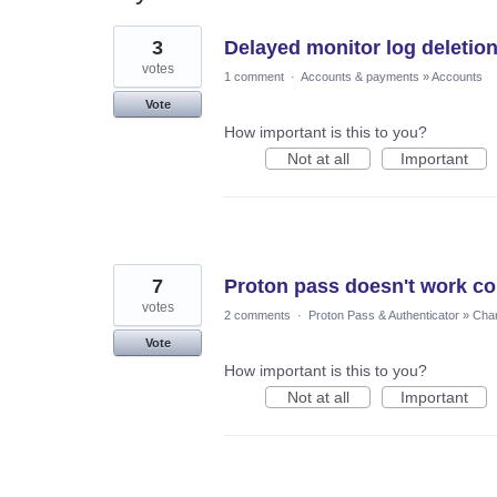
104
3
Delayed monitor log deletio
results
found
votes
1 comment
·
Accounts & payments
»
Accounts
Vote
How important is this to you?
Not at all
Important
7
Proton pass doesn't work co
votes
2 comments
·
Proton Pass & Authenticator
»
Chan
Vote
How important is this to you?
Not at all
Important