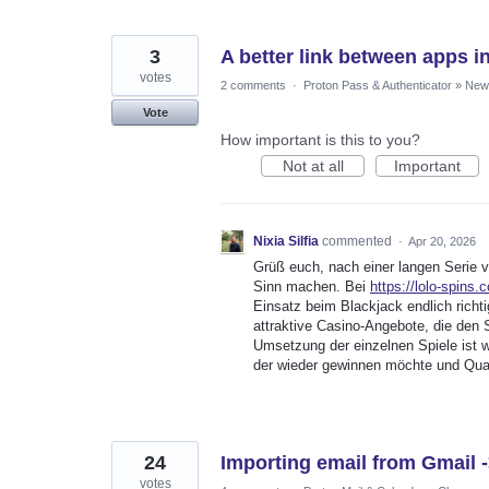
3
A better link between apps i
votes
2 comments
·
Proton Pass & Authenticator
»
New 
Vote
How important is this to you?
Not at all
Important
Nixia Silfia
commented
·
Apr 20, 2026
Grüß euch, nach einer langen Serie v
Sinn machen. Bei
https://lolo-spins
Einsatz beim Blackjack endlich richt
attraktive Casino-Angebote, die den S
Umsetzung der einzelnen Spiele ist 
der wieder gewinnen möchte und Qual
24
Importing email from Gmail ->
votes