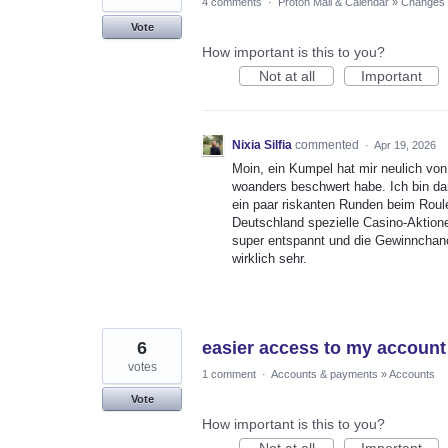
4 comments
·
Proton Mail & Calendar
»
Changes t
Vote
How important is this to you?
Not at all
Important
Nixia Silfia
commented
·
Apr 19, 2026
Moin, ein Kumpel hat mir neulich von 
woanders beschwert habe. Ich bin d
ein paar riskanten Runden beim Roulet
Deutschland spezielle Casino-Aktione
super entspannt und die Gewinnchance
wirklich sehr.
6
easier access to my accou
votes
1 comment
·
Accounts & payments
»
Accounts
Vote
How important is this to you?
Not at all
Important