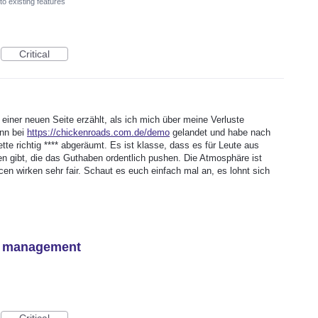
o existing features
Critical
einer neuen Seite erzählt, als ich mich über meine Verluste
ann bei
https://chickenroads.com.de/demo
gelandet und habe nach
te richtig **** abgeräumt. Es ist klasse, dass es für Leute aus
n gibt, die das Guthaben ordentlich pushen. Die Atmosphäre ist
n wirken sehr fair. Schaut es euch einfach mal an, es lohnt sich
nt management
Critical