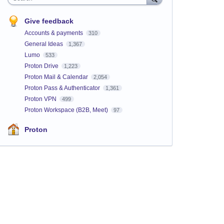
Give feedback
Accounts & payments
310
General Ideas
1,367
Lumo
533
Proton Drive
1,223
Proton Mail & Calendar
2,054
Proton Pass & Authenticator
1,361
Proton VPN
499
Proton Workspace (B2B, Meet)
97
Proton