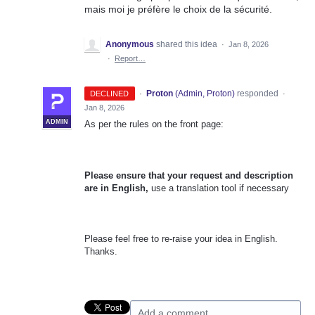
mais moi je préfère le choix de la sécurité.
Anonymous
shared this idea
·
Jan 8, 2026
·
Report…
·
Proton
(
Admin, Proton
)
responded
DECLINED
·
Jan 8, 2026
ADMIN
As per the rules on the front page:
Please ensure that your request and description
are in English,
use a translation tool if necessary
Please feel free to re-raise your idea in English.
Thanks.
Add a comment…