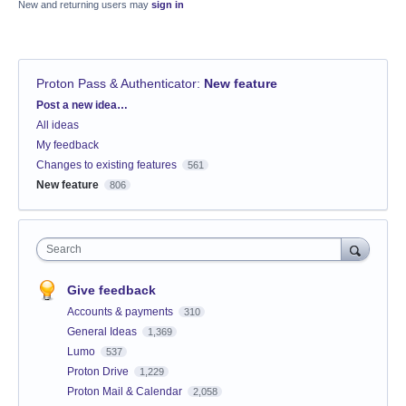
New and returning users may
sign in
Proton Pass & Authenticator
:
New feature
Categories
Post a new idea…
All ideas
My feedback
Changes to existing features
561
New feature
806
Search
Give feedback
Accounts & payments
310
General Ideas
1,369
Lumo
537
Proton Drive
1,229
Proton Mail & Calendar
2,058