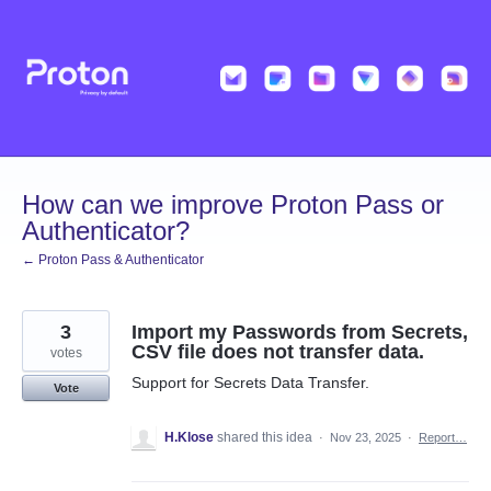
Skip
to
content
How can we improve Proton Pass or
Authenticator?
← Proton Pass & Authenticator
3
Import my Passwords from Secrets,
CSV file does not transfer data.
votes
Support for Secrets Data Transfer.
Vote
H.Klose
shared this idea
·
Nov 23, 2025
·
Report…