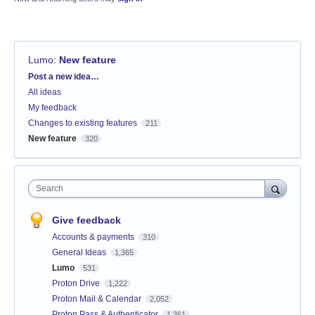
Lumo
:
New feature
Categories
Post a new idea…
All ideas
My feedback
Changes to existing features
211
New feature
320
Search
Give feedback
Accounts & payments
310
General Ideas
1,365
Lumo
531
Proton Drive
1,222
Proton Mail & Calendar
2,052
Proton Pass & Authenticator
1,361