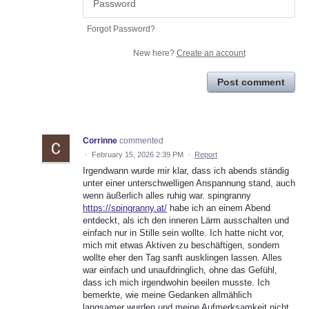
Forgot Password?
New here?
Create an account
Post comment
Corrinne
commented
·
February 15, 2026 2:39 PM
·
Report
Irgendwann wurde mir klar, dass ich abends ständig
unter einer unterschwelligen Anspannung stand, auch
wenn äußerlich alles ruhig war. spingranny
https://spingranny.at/
habe ich an einem Abend
entdeckt, als ich den inneren Lärm ausschalten und
einfach nur in Stille sein wollte. Ich hatte nicht vor,
mich mit etwas Aktiven zu beschäftigen, sondern
wollte eher den Tag sanft ausklingen lassen. Alles
war einfach und unaufdringlich, ohne das Gefühl,
dass ich mich irgendwohin beeilen musste. Ich
bemerkte, wie meine Gedanken allmählich
langsamer wurden und meine Aufmerksamkeit nicht