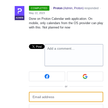
·
Proton
(
Admin, Proton
)
responded
COMPLETED
·
May 22, 2023
ADMIN
Done on Proton Calendar web application. On
mobile, only calendars from the OS provider can play
with this. Not planned for now
Add a comment…
or