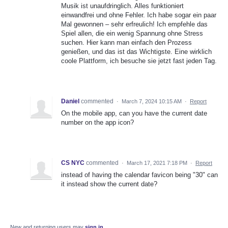
Musik ist unaufdringlich. Alles funktioniert
einwandfrei und ohne Fehler. Ich habe sogar ein paar
Mal gewonnen – sehr erfreulich! Ich empfehle das
Spiel allen, die ein wenig Spannung ohne Stress
suchen. Hier kann man einfach den Prozess
genießen, und das ist das Wichtigste. Eine wirklich
coole Plattform, ich besuche sie jetzt fast jeden Tag.
Daniel
commented
·
March 7, 2024 10:15 AM
·
Report
On the mobile app, can you have the current date
number on the app icon?
CS NYC
commented
·
March 17, 2021 7:18 PM
·
Report
instead of having the calendar favicon being "30" can
it instead show the current date?
New and returning users may
sign in