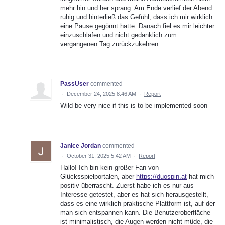
mehr hin und her sprang. Am Ende verlief der Abend
ruhig und hinterließ das Gefühl, dass ich mir wirklich
eine Pause gegönnt hatte. Danach fiel es mir leichter
einzuschlafen und nicht gedanklich zum
vergangenen Tag zurückzukehren.
PassUser
commented
·
December 24, 2025 8:46 AM
·
Report
Wild be very nice if this is to be implemented soon
Janice Jordan
commented
·
October 31, 2025 5:42 AM
·
Report
Hallo! Ich bin kein großer Fan von
Glücksspielportalen, aber
https://duospin.at
hat mich
positiv überrascht. Zuerst habe ich es nur aus
Interesse getestet, aber es hat sich herausgestellt,
dass es eine wirklich praktische Plattform ist, auf der
man sich entspannen kann. Die Benutzeroberfläche
ist minimalistisch, die Augen werden nicht müde, die