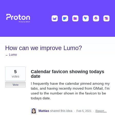
Skip
to
content
How can we improve Lumo?
← Lumo
5
Calendar favicon showing todays
date
votes
I frequently have the calendar pinned among my
Vote
tabs, and having recently moved from GMail, I'm
used to the number shown in the favicon to be
todays date.
Mattias
shared this idea
·
Feb 5, 2021
·
Report…