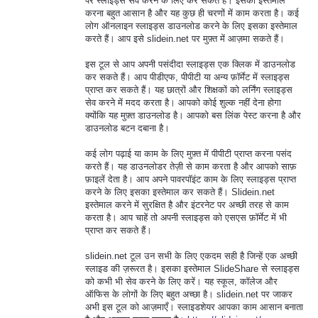
पर स्लाइड्स सेव करने के लिए कर सकते हैं। इसका इस्तेमाल
करना बहुत आसान है और यह कुछ ही चरणों में काम करता है। कई
लोग ऑनलाइन स्लाइड्स डाउनलोड करने के लिए इसका इस्तेमाल
करते हैं। आप इसे slidein.net पर मुफ़्त में आज़मा सकते हैं।
इस टूल से आप अपनी पसंदीदा स्लाइड्स एक क्लिक में डाउनलोड
कर सकते हैं। आप पीडीएफ, पीपीटी या अन्य फ़ॉर्मेट में स्लाइड्स
प्राप्त कर सकते हैं। यह छात्रों और शिक्षकों को लर्निंग स्लाइड्स
सेव करने में मदद करता है। आपको कोई शुल्क नहीं देना होगा
क्योंकि यह मुफ़्त डाउनलोड है। आपको बस लिंक पेस्ट करना है और
डाउनलोड बटन दबाना है।
कई लोग पढ़ाई या काम के लिए मुफ़्त में पीपीटी प्राप्त करना पसंद
करते हैं। यह डाउनलोडर तेज़ी से काम करता है और आपको साफ़
फ़ाइलें देता है। आप अपने पावरपॉइंट काम के लिए स्लाइड्स प्राप्त
करने के लिए इसका इस्तेमाल कर सकते हैं। Slidein.net
इस्तेमाल करने में सुरक्षित है और इंटरनेट पर अच्छी तरह से काम
करता है। आप चाहें तो अपनी स्लाइड्स को एसएस फ़ॉर्मेट में भी
प्राप्त कर सकते हैं।
slidein.net टूल उन सभी के लिए एकदम सही है जिन्हें एक अच्छी
स्लाइड की ज़रूरत है। इसका इस्तेमाल SlideShare से स्लाइड्स
को कभी भी सेव करने के लिए करें। यह स्कूल, कॉलेज और
ऑफिस के लोगों के लिए बहुत अच्छा है। slidein.net पर जाकर
अभी इस टूल को आज़माएँ। स्लाइडशेयर आपका काम आसान बनाता