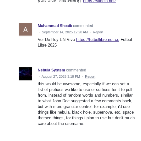
है और आपका समय बचाता है।
https://slidein.net/
Muhammad Shoaib
commented
·
September 14, 2025 12:20 AM
·
Report
Ver De Hoy EN Vivo
https://futbollibre.net.co
Fútbol
Libre 2025
Nebula System
commented
·
August 27, 2025 3:19 PM
·
Report
this would be awesome, especially if we can set a
list of prefixes we like to use or suffixes for it to pull
from, instead of random words and numbers, similar
to what John Doe suggested a few comments back,
but with more granular control. for example, i'd use
things like nebula, black hole, supernova, etc, space
themed things, for things i plan to use but don't much
care about the username.