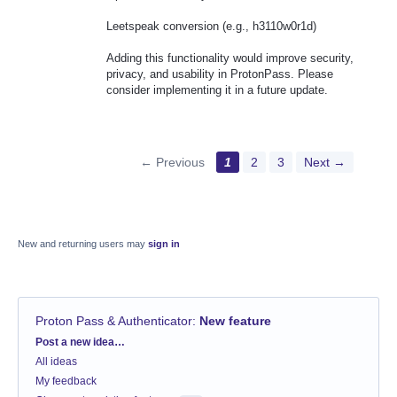
Leetspeak conversion (e.g., h3110w0r1d)
Adding this functionality would improve security,
privacy, and usability in ProtonPass. Please
consider implementing it in a future update.
← Previous
1
2
3
Next →
New and returning users may
sign in
Proton Pass & Authenticator
:
New feature
Categories
Post a new idea…
All ideas
My feedback