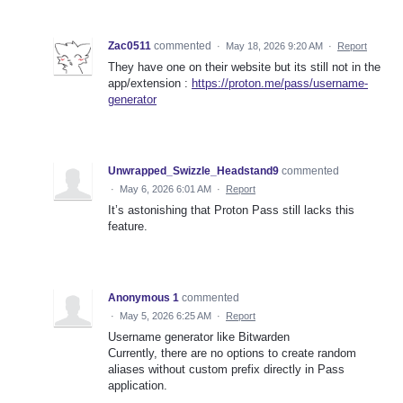
Zac0511
commented
·
May 18, 2026 9:20 AM
·
Report
They have one on their website but its still not in the
app/extension :
https://proton.me/pass/username-
generator
Unwrapped_Swizzle_Headstand9
commented
·
May 6, 2026 6:01 AM
·
Report
It’s astonishing that Proton Pass still lacks this
feature.
Anonymous 1
commented
·
May 5, 2026 6:25 AM
·
Report
Username generator like Bitwarden
Currently, there are no options to create random
aliases without custom prefix directly in Pass
application.