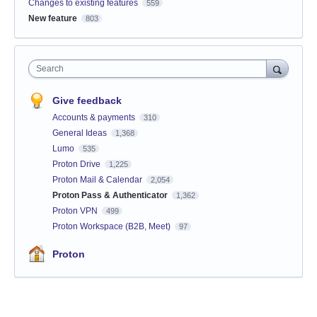
Changes to existing features
559
New feature
803
Search
Give feedback
Accounts & payments
310
General Ideas
1,368
Lumo
535
Proton Drive
1,225
Proton Mail & Calendar
2,054
Proton Pass & Authenticator
1,362
Proton VPN
499
Proton Workspace (B2B, Meet)
97
Proton