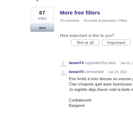
1
67
More free filters
result
found
votes
24 comments
·
Accounts & payments
»
Plans
Vote
How important is this to you?
Not at all
Important
benuri74
supported this idea
·
Jan 24, 
benuri74
commented
·
Jan 24, 2022
Etre limité à trois dossier en version g
Cher n'importe quel autre fournisseur
Je regrette déjà d'avoir créé la boite
Cordialement
Benjamin