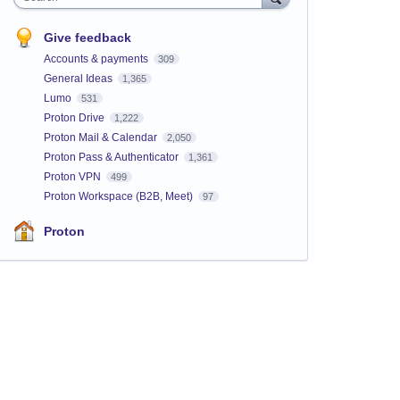
Give feedback
Accounts & payments
309
General Ideas
1,365
Lumo
531
Proton Drive
1,222
Proton Mail & Calendar
2,050
Proton Pass & Authenticator
1,361
Proton VPN
499
Proton Workspace (B2B, Meet)
97
Proton